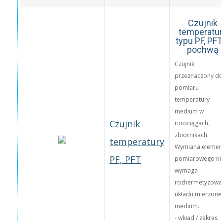
Czujnik
temperatu
typu PF, PF
pochwą
Czujnik
przeznaczony d
pomiaru
temperatury
medium w
Czujnik
rurociągach,
zbiornikach.
temperatury
Wymiana eleme
PF, PFT
pomiarowego n
wymaga
rozhermetyzowa
układu mierzon
medium.
- wkład / zakres