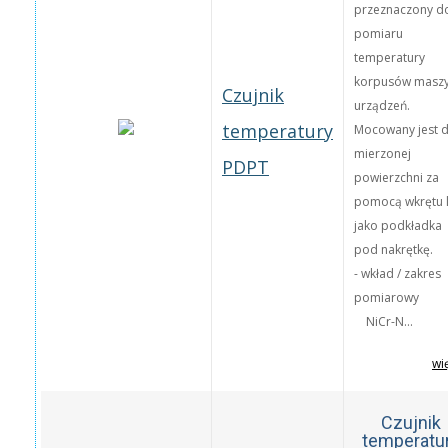
przeznaczony d
pomiaru
temperatury
korpusów maszy
Czujnik
urządzeń.
temperatury
Mocowany jest 
mierzonej
PDPT
powierzchni za
pomocą wkrętu 
jako podkładka
pod nakrętkę.
- wkład / zakres
pomiarowy
NiCr-N...
wi
Czujnik
temperatu