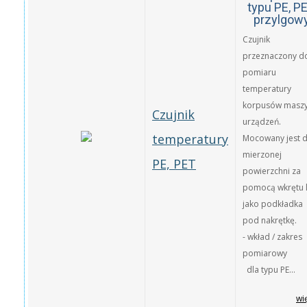
typu PE, P
przylgow
Czujnik
przeznaczony d
pomiaru
temperatury
korpusów maszy
Czujnik
urządzeń.
temperatury
Mocowany jest 
mierzonej
PE, PET
powierzchni za
pomocą wkrętu 
jako podkładka
pod nakrętkę.
- wkład / zakres
pomiarowy
dla typu PE...
wi