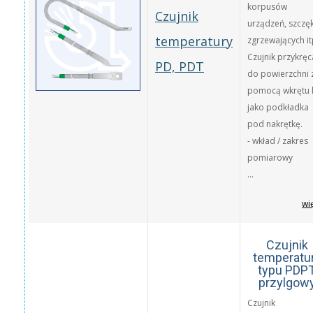
korpusów
Czujnik
urządzeń, szczę
temperatury
zgrzewających it
Czujnik przykrę
PD, PDT
do powierzchni 
pomocą wkrętu 
jako podkładka
pod nakrętkę.
- wkład / zakres
pomiarowy
...
wi
Czujnik
temperatu
typu PDP
przylgow
Czujnik