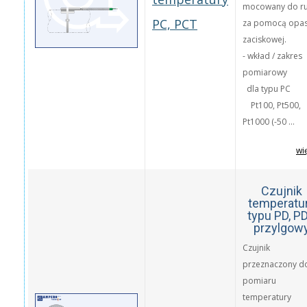
mocowany do ru
PC, PCT
za pomocą opas
zaciskowej.
- wkład / zakres
pomiarowy
dla typu PC
Pt100, Pt500,
Pt1000 (-50 ...
wi
Czujnik
temperatu
typu PD, P
przylgow
Czujnik
przeznaczony d
pomiaru
temperatury