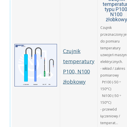
temperatu
typu P100
N100
żłobkow
Czujnik
przeznaczony je
do pomiaru
temperatury
Czujnik
uzwojeń maszyn
temperatury
elektrycznych.
- wkład / zakres
P100, N100
pomiarowy
żłobkowy
Pt100 (-50 ÷
150°C)
Ni100 (-50 ÷
150°C)
- przewód
łączeniowy /
temperat...