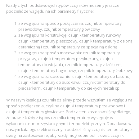
Każdy z tych podstawowych typów czujników możemy jeszcze
podzielić ze względu na ich parametry fizyczne:
ze względu na sposób podłączenia: czujnik temperatury
przewodowy, czujnik temperatury głowicowy
ze względu na konstrukcję: czujnik temperatury rurkowy,
czujnik temperatury płaszczowy, czujnik temperatury z osłoną
ceramiczną i czujnik temperatury ze specjalną osłoną
ze względu na sposób mocowania: czujnik temperatury
przylgowy, czujnik temperatury przykręcany, czujnik
temperatury do wbijania, czujnik temperatury z króćcem,
czujnik temperatury bagnetowy, czujnik temperatury żłobkowy
ze względu na zastosowanie: czujnik temperatury do batonu,
czujnik temperatury do autoklawu, czujnik temperatury do
pieczarkarni, czujnik temperatury do ciekłych metali itp.
W naszym katalogu czujniki dzielimy przede wszystkim ze względu na
sposób podłączenia, czyli na czujniki temperatury przewodowe i
czujniki temperatury głowicowe. Podział ten zastosowaliśmy dlatego,
że prawie każdy z typów czujnika temperatury występuje w
wykonaniu termorezystancyjnym i termoelektrycznym. Dodatkowo w
naszym katalogu elektronicznym podzieliliśmy czujniki temperatury z
uwagi na zastosowanie, aby każdy mógł sobie odfiltrować czujniki