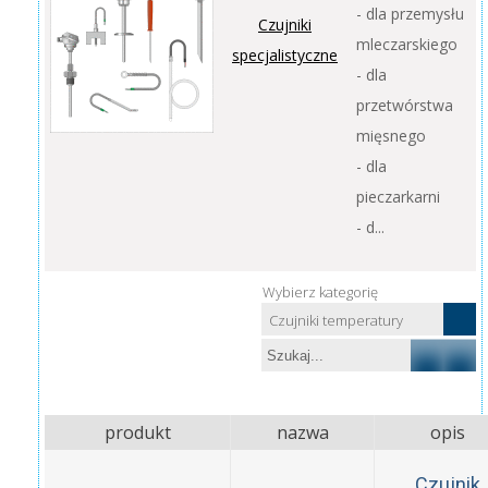
- dla przemysłu
Czujniki
mleczarskiego
specjalistyczne
- dla
przetwórstwa
mięsnego
- dla
pieczarkarni
- d...
Wybierz kategorię
Czujniki temperatury
produkt
nazwa
opis
Czujnik