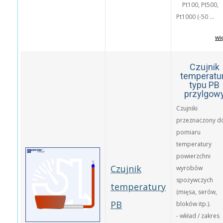
Pt100, Pt500,
Pt1000 (-50 ...
wi
Czujnik
temperatu
typu PB
przylgow
Czujniki
przeznaczony d
pomiaru
temperatury
powierzchni
Czujnik
wyrobów
spożywczych
temperatury
(mięsa, serów,
PB
bloków itp.).
- wkład / zakres