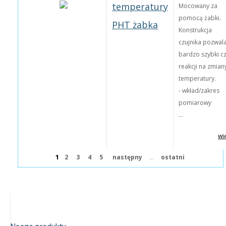
temperatury
Mocowany za
pomocą żabki.
PHT żabka
Konstrukcja
czujnika pozwal
bardzo szybki c
reakcji na zmian
temperatury.
- wkład/zakres
pomiarowy
...
wi
1
...
2
3
4
5
następny
ostatni