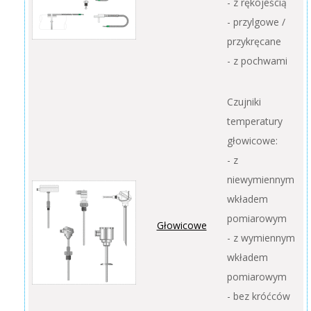
- z rękojeścią
- przylgowe /
przykręcane
- z pochwami
Czujniki
temperatury
głowicowe:
- z
niewymiennym
wkładem
pomiarowym
Głowicowe
- z wymiennym
wkładem
pomiarowym
- bez króćców