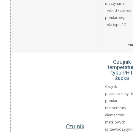
maszynach.
- wkład / zakres
pomiarowy
dla typu PG
...
wi
Czujnik
temperatu
typu PHT
żabka
Czujnik
przeznaczony d
pomiaru
temperatury
elementów
metalowych
Czujnik
(przewodzących)