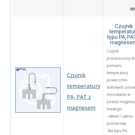
wi
Czujnik
temperatu
typu PA, PA
magnese
Czujnik
przeznaczony d
pomiaru
temperatury
Czujnik
powierzchni
temperatury
stalowych, posi
mocowanie w
PA, PAT z
postaci magnes
magnesem
trwałego.
- wkład / zakres
pomiarowy
dla typu PA: