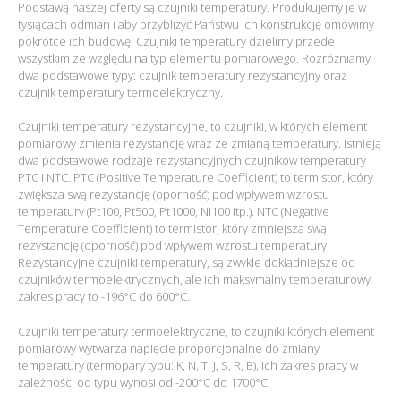
Podstawą naszej oferty są czujniki temperatury. Produkujemy je w
tysiącach odmian i aby przybliżyć Państwu ich konstrukcję omówimy
pokrótce ich budowę. Czujniki temperatury dzielimy przede
wszystkim ze względu na typ elementu pomiarowego. Rozróżniamy
dwa podstawowe typy: czujnik temperatury rezystancyjny oraz
czujnik temperatury termoelektryczny.
Czujniki temperatury rezystancyjne, to czujniki, w których element
pomiarowy zmienia rezystancję wraz ze zmianą temperatury. Istnieją
dwa podstawowe rodzaje rezystancyjnych czujników temperatury
PTC i NTC. PTC (Positive Temperature Coefficient) to termistor, który
zwiększa swą rezystancję (oporność) pod wpływem wzrostu
temperatury (Pt100, Pt500, Pt1000, Ni100 itp.). NTC (Negative
Temperature Coefficient) to termistor, który zmniejsza swą
rezystancję (oporność) pod wpływem wzrostu temperatury.
Rezystancyjne czujniki temperatury, są zwykle dokładniejsze od
czujników termoelektrycznych, ale ich maksymalny temperaturowy
zakres pracy to -196°C do 600°C.
Czujniki temperatury termoelektryczne, to czujniki których element
pomiarowy wytwarza napięcie proporcjonalne do zmiany
temperatury (termopary typu: K, N, T, J, S, R, B), ich zakres pracy w
zależności od typu wynosi od -200°C do 1700°C.