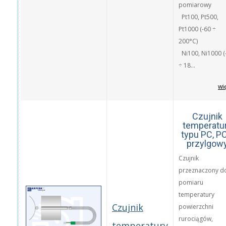
pomiarowy
Pt100, Pt500,
Pt1000 (-60 ÷
200°C)
Ni100, Ni1000 (
÷ 18...
wi
Czujnik
temperatu
typu PC, P
przylgow
Czujnik
przeznaczony d
pomiaru
temperatury
Czujnik
powierzchni
rurociągów,
temperatury