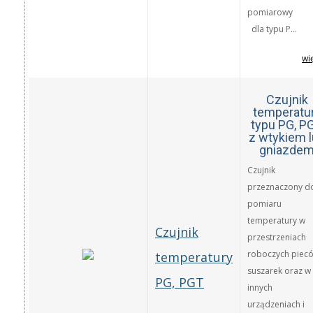
pomiarowy
dla typu P...
wi
Czujnik
temperatu
typu PG, P
z wtykiem 
gniazde
Czujnik
przeznaczony d
pomiaru
temperatury w
Czujnik
przestrzeniach
roboczych piec
temperatury
suszarek oraz w
PG, PGT
innych
urządzeniach i