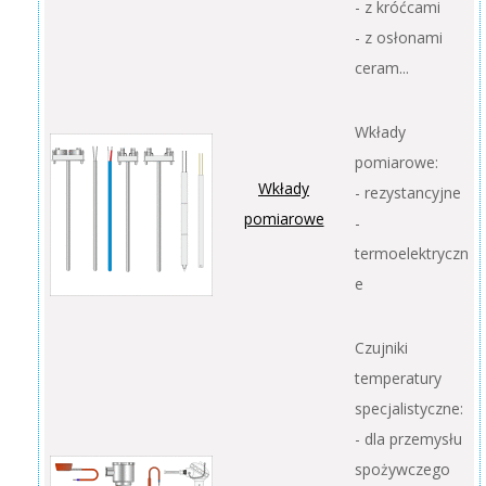
- z króćcami
- z osłonami
ceram...
Wkłady
pomiarowe:
Wkłady
- rezystancyjne
pomiarowe
-
termoelektryczn
e
Czujniki
temperatury
specjalistyczne:
- dla przemysłu
spożywczego