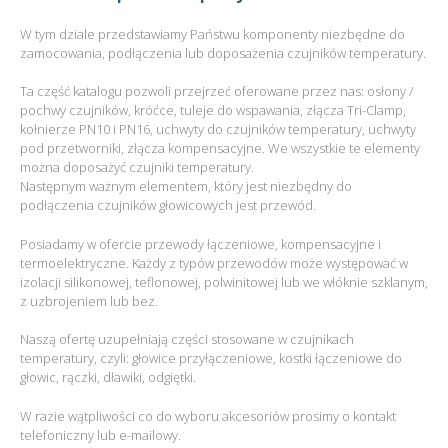
W tym dziale przedstawiamy Państwu komponenty niezbędne do
zamocowania, podłączenia lub doposażenia czujników temperatury.
Ta część katalogu pozwoli przejrzeć oferowane przez nas: osłony /
pochwy czujników, króćce, tuleje do wspawania, złącza Tri-Clamp,
kołnierze PN10 i PN16, uchwyty do czujników temperatury, uchwyty
pod przetworniki, złącza kompensacyjne. We wszystkie te elementy
można doposażyć czujniki temperatury.
Następnym ważnym elementem, który jest niezbędny do
podłączenia czujników głowicowych jest przewód.
Posiadamy w ofercie przewody łączeniowe, kompensacyjne i
termoelektryczne. Każdy z typów przewodów może występować w
izolacji silikonowej, teflonowej, polwinitowej lub we włóknie szklanym,
z uzbrojeniem lub bez.
Naszą ofertę uzupełniają części stosowane w czujnikach
temperatury, czyli: głowice przyłączeniowe, kostki łączeniowe do
głowic, rączki, dławiki, odgiętki.
W razie wątpliwości co do wyboru akcesoriów prosimy o kontakt
telefoniczny lub e-mailowy.